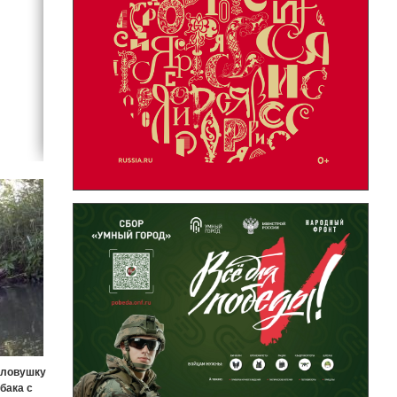
оловушку
бака с