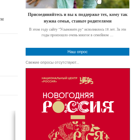
Присоединяйтесь и вы к поддержке тех, кому так
ом
нужна семья, станьте родителями
В этом году сайту "Усыновите.ру" исполнилось 18 лет. За эти
годы произошло очень многое в семейном …
Наш опрос
Свежие опросы отсутствуют...