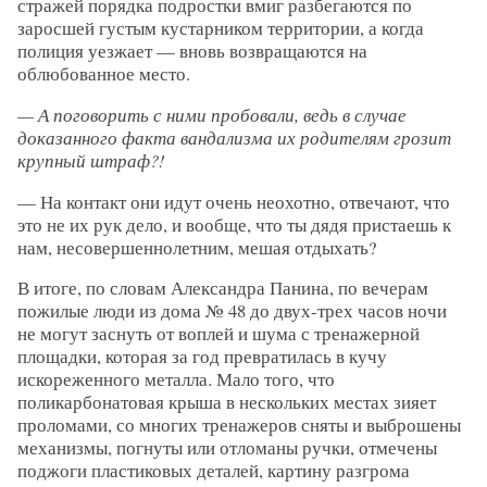
стражей порядка подростки вмиг разбегаются по
заросшей густым кустарником территории, а когда
полиция уезжает — вновь возвращаются на
облюбованное место.
— А поговорить с ними пробовали, ведь в случае
доказанного факта вандализма их родителям грозит
крупный штраф?!
— На контакт они идут очень неохотно, отвечают, что
это не их рук дело, и вообще, что ты дядя пристаешь к
нам, несовершеннолетним, мешая отдыхать?
В итоге, по словам Александра Панина, по вечерам
пожилые люди из дома № 48 до двух-трех часов ночи
не могут заснуть от воплей и шума с тренажерной
площадки, которая за год превратилась в кучу
искореженного металла. Мало того, что
поликарбонатовая крыша в нескольких местах зияет
проломами, со многих тренажеров сняты и выброшены
механизмы, погнуты или отломаны ручки, отмечены
поджоги пластиковых деталей, картину разгрома