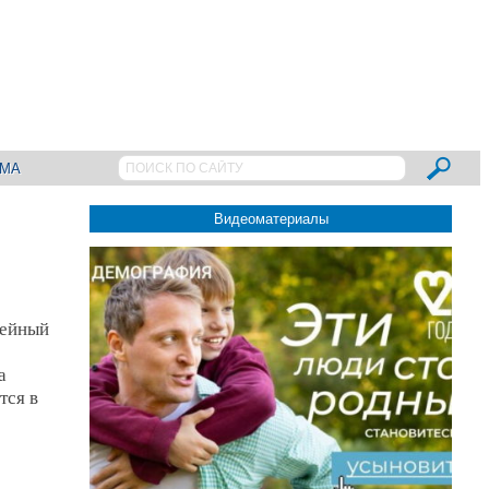
АМА
Видеоматериалы
мейный
а
тся в