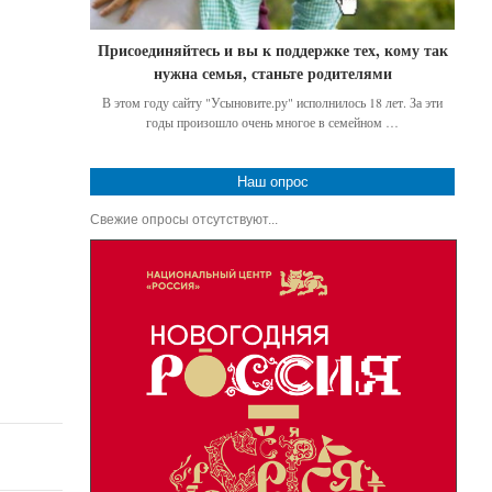
Присоединяйтесь и вы к поддержке тех, кому так
нужна семья, станьте родителями
В этом году сайту "Усыновите.ру" исполнилось 18 лет. За эти
годы произошло очень многое в семейном …
Наш опрос
Свежие опросы отсутствуют...