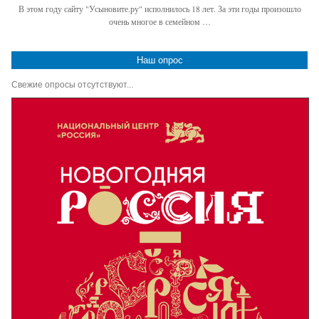
В этом году сайту "Усыновите.ру" исполнилось 18 лет. За эти годы произошло
очень многое в семейном …
Наш опрос
Свежие опросы отсутствуют...