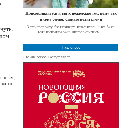
с
Присоединяйтесь и вы к поддержке тех, кому так
нужна семья, станьте родителями
В этом году сайту "Усыновите.ру" исполнилось 18 лет. За эти
нуть.
годы произошло очень многое в семейном …
нном
Наш опрос
Свежие опросы отсутствуют...
исовым,
жилого