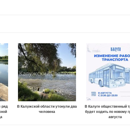
 ряд
В Калужской области утонули два
В Калуге общественный т
жной
человека
будет ходить по новому 
ща
августа