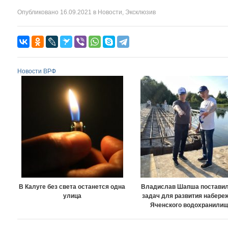
Опубликовано
16.09.2021
в
Новости
,
Эксклюзив
Новости ВРФ
В Калуге без света останется одна
Владислав Шапша поставил
улица
задач для развития набере
Яченского водохранили