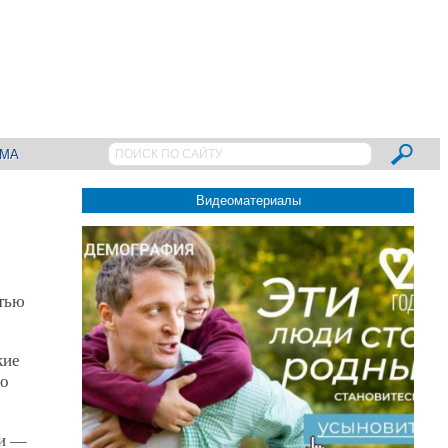
АМА
Видеоматериалы
стью
кие
 о
ки —