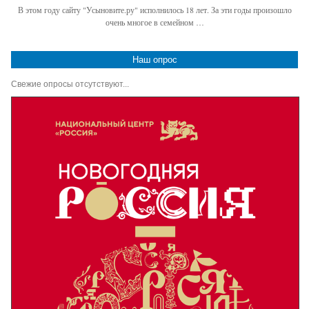
В этом году сайту "Усыновите.ру" исполнилось 18 лет. За эти годы произошло
очень многое в семейном …
Наш опрос
Свежие опросы отсутствуют...