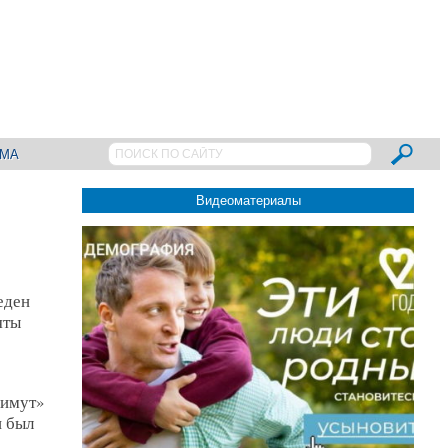
АМА
Видеоматериалы
еден
яты
зимут»
и был