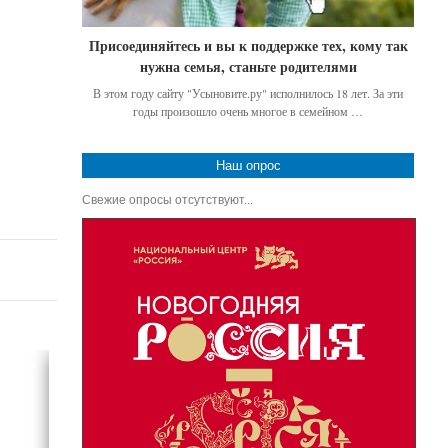
Присоединяйтесь и вы к поддержке тех, кому так
нужна семья, станьте родителями
В этом году сайту "Усыновите.ру" исполнилось 18 лет. За эти
годы произошло очень многое в семейном …
Наш опрос
Свежие опросы отсутствуют...