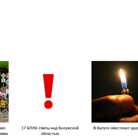
вил
17 БПЛА сбиты над Калужской
В Калуге обесточат одн
ника
областью