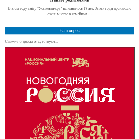
В этом году сайту "Усыновите.ру" исполнилось 18 лет. За эти годы произошло
очень многое в семейном …
Наш опрос
Свежие опросы отсутствуют...