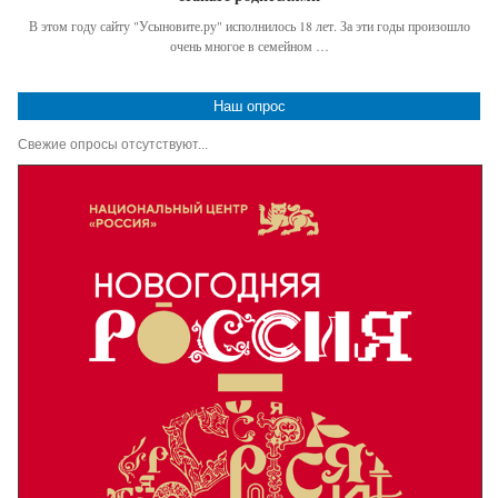
В этом году сайту "Усыновите.ру" исполнилось 18 лет. За эти годы произошло
очень многое в семейном …
Наш опрос
Свежие опросы отсутствуют...