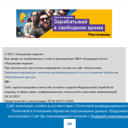
© 2017 «Калужская неделя».
Все права на изображения и тексты принадлежат МБУ «Редакция газеты
«Калужская неделя».
При полном или частичном копировании ссылка на сайт обязательна.
Правовая информация, политика конфиденциальности и в отношении обработки
персональных данных
.
18+
Сайт зарегистрирован в качестве сетевого издания Федеральной службой по
надзору в сфере связи, информационных технологий и массовых коммуникаций
26.10.2017.
Свидетельство о регистрации ЭЛ № ФС77-71443
Учредитель: Муниципальное бюджетное учреждение «Редакция газеты «Калужская
Сайт использует cookies в соответствии с Политикой конфиденциальност
неделя»
Политикой в отношении обработки персональных данных. Продолжая
Главный редактор: Амбарцумян А. Ю. / Электронный адрес редакции:
использовать Сайт Вы подтверждаете согласие с
Правовой информаци
nedelya_kaluga@adm.kaluga.ru / Телефон редакции: 400-424
OK