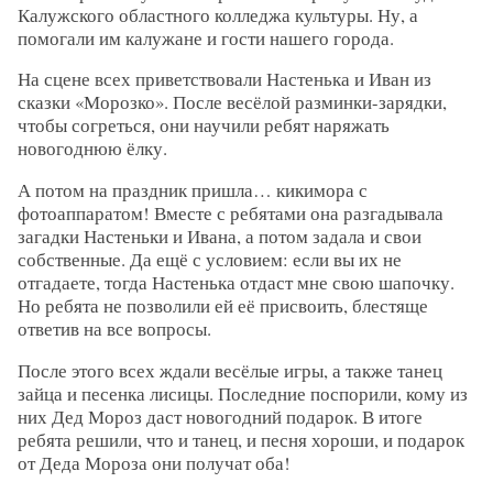
Калужского областного колледжа культуры. Ну, а
помогали им калужане и гости нашего города.
На сцене всех приветствовали Настенька и Иван из
сказки «Морозко». После весёлой разминки-зарядки,
чтобы согреться, они научили ребят наряжать
новогоднюю ёлку.
А потом на праздник пришла… кикимора с
фотоаппаратом! Вместе с ребятами она разгадывала
загадки Настеньки и Ивана, а потом задала и свои
собственные. Да ещё с условием: если вы их не
отгадаете, тогда Настенька отдаст мне свою шапочку.
Но ребята не позволили ей её присвоить, блестяще
ответив на все вопросы.
После этого всех ждали весёлые игры, а также танец
зайца и песенка лисицы. Последние поспорили, кому из
них Дед Мороз даст новогодний подарок. В итоге
ребята решили, что и танец, и песня хороши, и подарок
от Деда Мороза они получат оба!