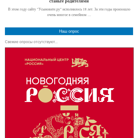
станьте родителями
В этом году сайту "Усыновите.ру" исполнилось 18 лет. За эти годы произошло
очень многое в семейном …
Наш опрос
Свежие опросы отсутствуют...