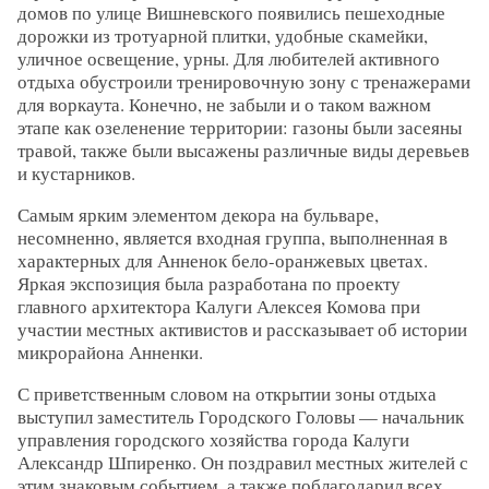
домов по улице Вишневского появились пешеходные
дорожки из тротуарной плитки, удобные скамейки,
уличное освещение, урны. Для любителей активного
отдыха обустроили тренировочную зону с тренажерами
для воркаута. Конечно, не забыли и о таком важном
этапе как озеленение территории: газоны были засеяны
травой, также были высажены различные виды деревьев
и кустарников.
Самым ярким элементом декора на бульваре,
несомненно, является входная группа, выполненная в
характерных для Анненок бело-оранжевых цветах.
Яркая экспозиция была разработана по проекту
главного архитектора Калуги Алексея Комова при
участии местных активистов и рассказывает об истории
микрорайона Анненки.
С приветственным словом на открытии зоны отдыха
выступил заместитель Городского Головы — начальник
управления городского хозяйства города Калуги
Александр Шпиренко. Он поздравил местных жителей с
этим знаковым событием, а также поблагодарил всех