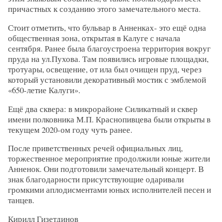
причастных к созданию этого замечательного места.
Стоит отметить, что бульвар в Анненках- это ещё одна
общественная зона, открытая в Калуге с начала
сентября. Ранее была благоустроена территория вокруг
пруда на ул.Пухова. Там появились игровые площадки,
тротуары, освещение, от ила был очищен пруд, через
который установили декоративный мостик с эмблемой
«650-летие Калуги».
Ещё два сквера: в микрорайоне Силикатный и сквер
имени полковника М.П. Краснопивцева были открыты в
текущем 2020-ом году чуть ранее.
После приветственных речей официальных лиц,
торжественное мероприятие продолжили юные жители
Анненок. Они подготовили замечательный концерт. В
знак благодарности присутствующие одаривали
громкими аплодисментами юных исполнителей песен и
танцев.
Кирилл Гизетдинов