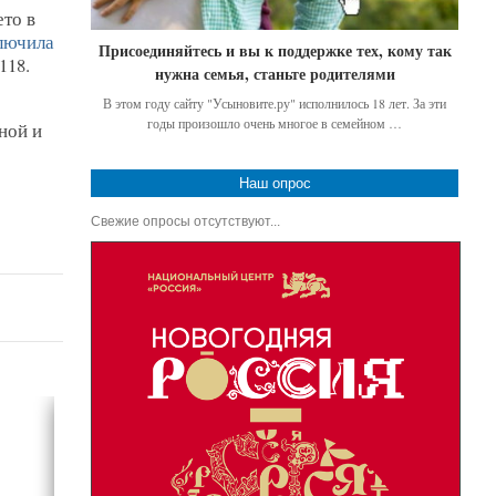
то в
лючила
Присоединяйтесь и вы к поддержке тех, кому так
118.
нужна семья, станьте родителями
В этом году сайту "Усыновите.ру" исполнилось 18 лет. За эти
годы произошло очень многое в семейном …
ной и
Наш опрос
Свежие опросы отсутствуют...