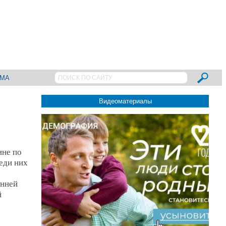
АМА
Видеоматериалы
ине по
еди них
енней
й