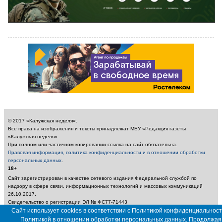
© 2017 «Калужская неделя».
Все права на изображения и тексты принадлежат МБУ «Редакция газеты
«Калужская неделя».
При полном или частичном копировании ссылка на сайт обязательна.
Правовая информация, политика конфиденциальности и в отношении обработки
персональных данных
.
18+
Сайт зарегистрирован в качестве сетевого издания Федеральной службой по
надзору в сфере связи, информационных технологий и массовых коммуникаций
26.10.2017.
Свидетельство о регистрации ЭЛ № ФС77-71443
Учредитель: Муниципальное бюджетное учреждение «Редакция газеты «Калужская
Сайт использует cookies в соответствии с Политикой конфиденциальност
неделя»
Политикой в отношении обработки персональных данных. Продолжая