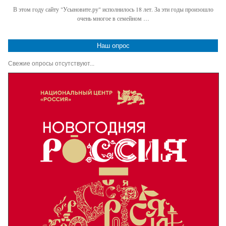
В этом году сайту "Усыновите.ру" исполнилось 18 лет. За эти годы произошло
очень многое в семейном …
Наш опрос
Свежие опросы отсутствуют...