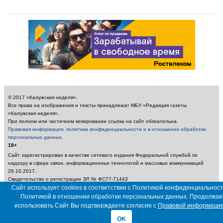
© 2017 «Калужская неделя».
Все права на изображения и тексты принадлежат МБУ «Редакция газеты
«Калужская неделя».
При полном или частичном копировании ссылка на сайт обязательна.
Правовая информация, политика конфиденциальности и в отношении обработки
персональных данных
.
18+
Сайт зарегистрирован в качестве сетевого издания Федеральной службой по
надзору в сфере связи, информационных технологий и массовых коммуникаций
26.10.2017.
Свидетельство о регистрации ЭЛ № ФС77-71443
Сайт использует cookies в соответствии с Политикой конфиденциальност
Учредитель: Муниципальное бюджетное учреждение «Редакция газеты «Калужская
неделя»
Политикой в отношении обработки персональных данных. Продолжая
Главный редактор: Амбарцумян А. Ю. / Электронный адрес редакции:
использовать Сайт Вы подтверждаете согласие с
Правовой информаци
nedelya_kaluga@adm.kaluga.ru / Телефон редакции: 400-424
OK