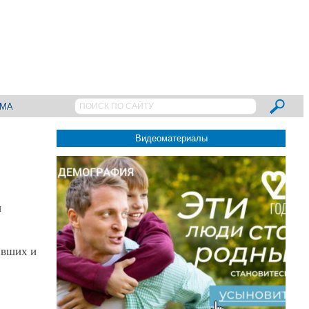
АМА
Видеоматериалы
и
авших и