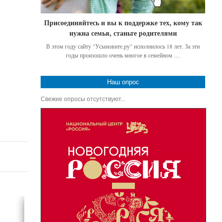
Присоединяйтесь и вы к поддержке тех, кому так
нужна семья, станьте родителями
В этом году сайту "Усыновите.ру" исполнилось 18 лет. За эти
годы произошло очень многое в семейном …
Наш опрос
Свежие опросы отсутствуют...