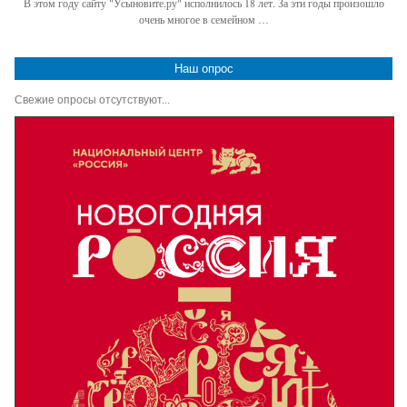
В этом году сайту "Усыновите.ру" исполнилось 18 лет. За эти годы произошло
очень многое в семейном …
Наш опрос
Свежие опросы отсутствуют...