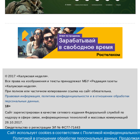
© 2017 «Калужская неделя».
Все права на изображения и тексты принадлежат МБУ «Редакция газеты
«Калужская неделя».
При полном или частичном копировании ссылка на сайт обязательна.
Правовая информация, политика конфиденциальности и в отношении обработки
персональных данных
.
18+
Сайт зарегистрирован в качестве сетевого издания Федеральной службой по
надзору в сфере связи, информационных технологий и массовых коммуникаций
26.10.2017.
Свидетельство о регистрации ЭЛ № ФС77-71443
Учредитель: Муниципальное бюджетное учреждение «Редакция газеты «Калужская
Сайт использует cookies в соответствии с Политикой конфиденциальност
неделя»
Политикой в отношении обработки персональных данных. Продолжая