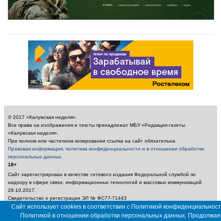
© 2017 «Калужская неделя».
Все права на изображения и тексты принадлежат МБУ «Редакция газеты
«Калужская неделя».
При полном или частичном копировании ссылка на сайт обязательна.
Правовая информация, политика конфиденциальности и в отношении обработки
персональных данных
.
18+
Сайт зарегистрирован в качестве сетевого издания Федеральной службой по
надзору в сфере связи, информационных технологий и массовых коммуникаций
26.10.2017.
Свидетельство о регистрации ЭЛ № ФС77-71443
Сайт использует cookies в соответствии с Политикой конфиденциальност
Учредитель: Муниципальное бюджетное учреждение «Редакция газеты «Калужская
неделя»
Политикой в отношении обработки персональных данных. Продолжая