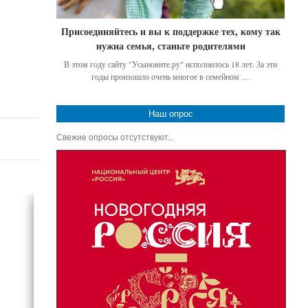
Присоединяйтесь и вы к поддержке тех, кому так
нужна семья, станьте родителями
В этом году сайту "Усыновите.ру" исполнилось 18 лет. За эти
годы произошло очень многое в семейном …
Наш опрос
Свежие опросы отсутствуют...