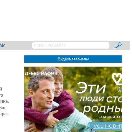
АМА
Видеоматериалы
й
го
ина.
емь
ара.