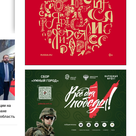
ции на
ране
 область