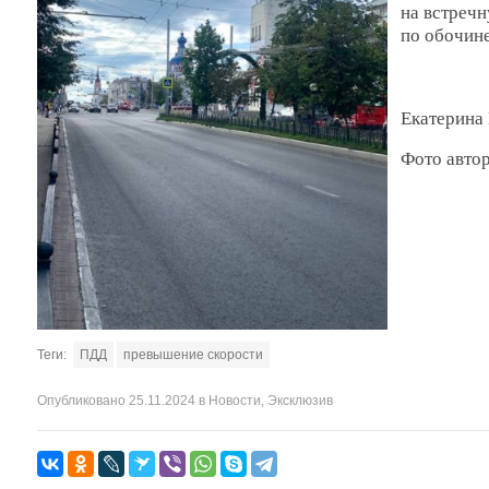
на встречн
по обочине
Екатерин
Фото авто
Теги:
ПДД
превышение скорости
Опубликовано
25.11.2024
в
Новости
,
Эксклюзив