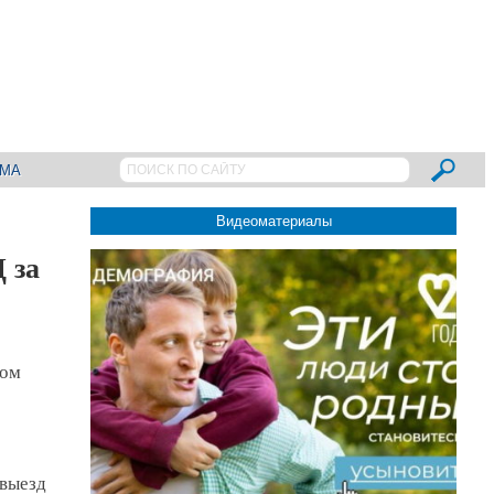
АМА
Видеоматериалы
 за
том
 выезд