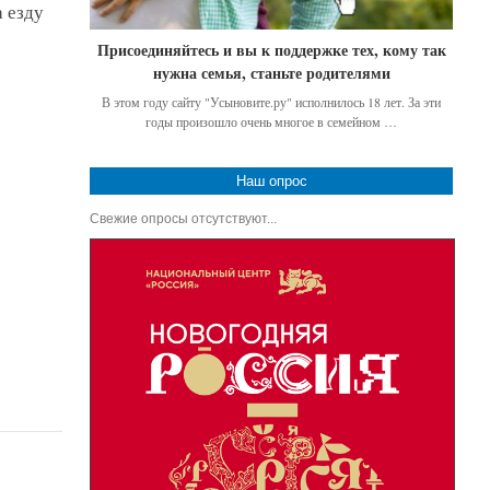
а езду
Присоединяйтесь и вы к поддержке тех, кому так
нужна семья, станьте родителями
В этом году сайту "Усыновите.ру" исполнилось 18 лет. За эти
годы произошло очень многое в семейном …
Наш опрос
Свежие опросы отсутствуют...