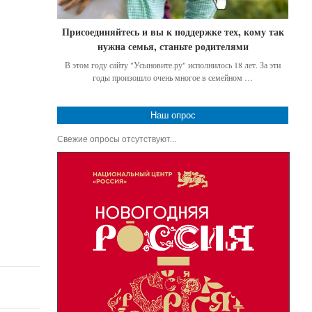
Присоединяйтесь и вы к поддержке тех, кому так
нужна семья, станьте родителями
В этом году сайту "Усыновите.ру" исполнилось 18 лет. За эти
годы произошло очень многое в семейном …
Наш опрос
Свежие опросы отсутствуют...