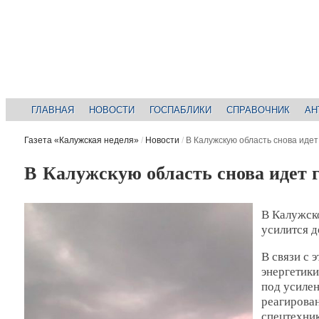
ГЛАВНАЯ
НОВОСТИ
ГОСПАБЛИКИ
СПРАВОЧНИК
АН
Газета «Калужская неделя»
/
Новости
/
В Калужскую область снова идет
В Калужскую область снова идет г
В Калужско
усилится д
В связи с 
энергетик
под усиле
реагирован
спецтехник