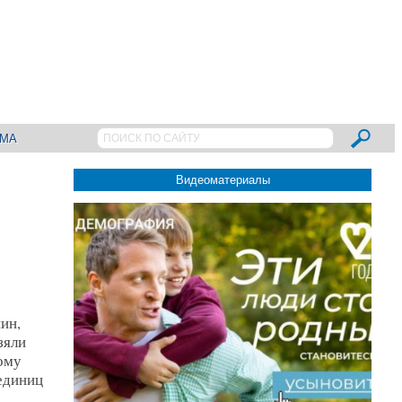
АМА
Видеоматериалы
ин,
зяли
ому
 единиц