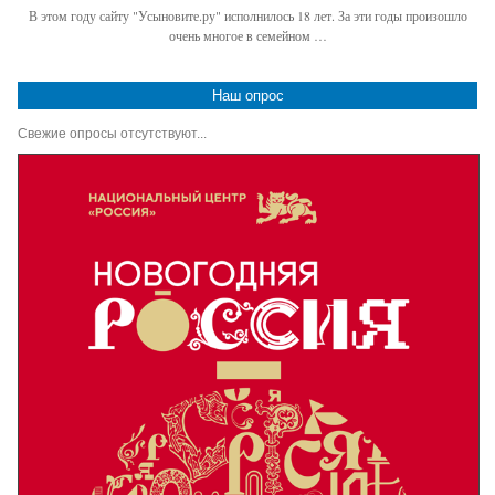
В этом году сайту "Усыновите.ру" исполнилось 18 лет. За эти годы произошло
очень многое в семейном …
Наш опрос
Свежие опросы отсутствуют...