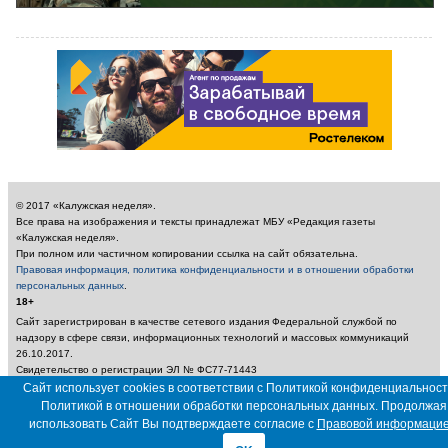
© 2017 «Калужская неделя».
Все права на изображения и тексты принадлежат МБУ «Редакция газеты
«Калужская неделя».
При полном или частичном копировании ссылка на сайт обязательна.
Правовая информация, политика конфиденциальности и в отношении обработки
персональных данных
.
18+
Сайт зарегистрирован в качестве сетевого издания Федеральной службой по
надзору в сфере связи, информационных технологий и массовых коммуникаций
26.10.2017.
Свидетельство о регистрации ЭЛ № ФС77-71443
Учредитель: Муниципальное бюджетное учреждение «Редакция газеты «Калужская
Сайт использует cookies в соответствии с Политикой конфиденциальност
неделя»
Политикой в отношении обработки персональных данных. Продолжая
Главный редактор: Амбарцумян А. Ю. / Электронный адрес редакции:
использовать Сайт Вы подтверждаете согласие с
Правовой информаци
nedelya_kaluga@adm.kaluga.ru / Телефон редакции: 400-424