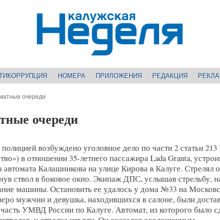
ТИКОРРУПЦИЯ
НОМЕРА
ПРИЛОЖЕНИЯ
РЕДАКЦИЯ
РЕКЛ
оматные очереди
атные очереди
полицией возбуждено уголовное дело по части 2 статьи 213
тво») в отношении 35-летнего пассажира Lada Granta, устро
з автомата Калашникова на улице Кирова в Калуге. Стрелял о
нув ствол в боковое окно. Экипаж ДПС, услышав стрельбу, н
ание машины. Остановить ее удалось у дома №33 на Москов
веро мужчин и девушка, находившихся в салоне, были доста
часть УМВД России по Калуге. Автомат, из которого было с
ыстрелов, у стрелка изъяли. Он оказался охолощенным.