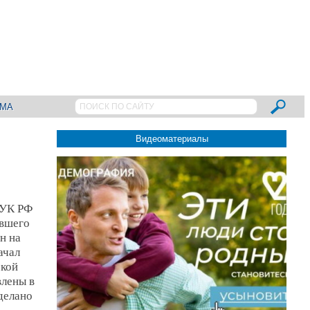
АМА
Видеоматериалы
 УК РФ
ившего
н на
ачал
ской
влены в
делано