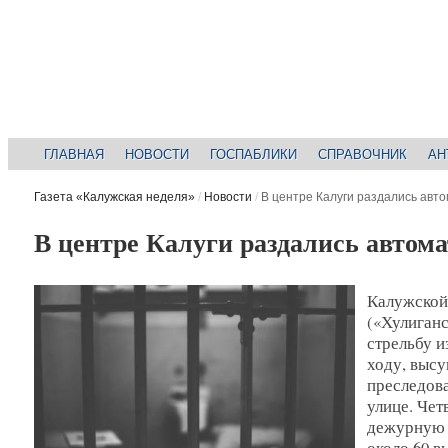
ГЛАВНАЯ
НОВОСТИ
ГОСПАБЛИКИ
СПРАВОЧНИК
АН
Газета «Калужская неделя»
/
Новости
/
В центре Калуги раздались авт
В центре Калуги раздались автом
Калужской 
(«Хулиганс
стрельбу и
ходу, высу
преследов
улице. Чет
дежурную 
около 60 в