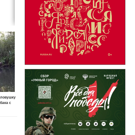
оловушку
бака с