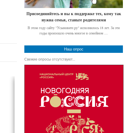
Присоединяйтесь и вы к поддержке тех, кому так
нужна семья, станьте родителями
В этом году сайту "Усыновите.ру" исполнилось 18 лет. За эти
годы произошло очень многое в семейном …
Наш опрос
Свежие опросы отсутствуют...