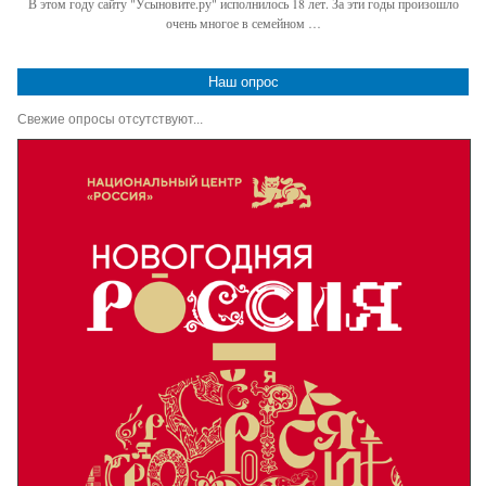
В этом году сайту "Усыновите.ру" исполнилось 18 лет. За эти годы произошло
очень многое в семейном …
Наш опрос
Свежие опросы отсутствуют...