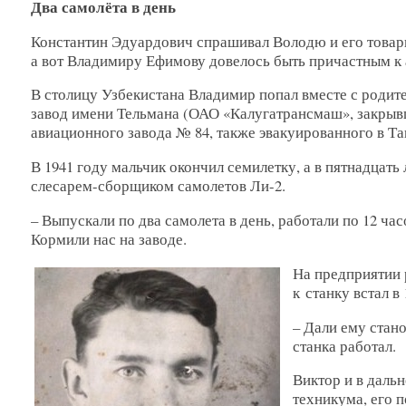
Два самолёта в день
Константин Эдуардович спрашивал Володю и его товари
а вот Владимиру Ефимову довелось быть причастным к а
В столицу Узбекистана Владимир попал вместе с родит
завод имени Тельмана (ОАО «Калугатрансмаш», закрывш
авиационного завода № 84, также эвакуированного в Та
В 1941 году мальчик окончил семилетку, а в пятнадцать 
слесарем-сборщиком самолетов Ли-2.
– Выпускали по два самолета в день, работали по 12 ча
Кормили нас на заводе.
На предприятии р
к станку встал в 
– Дали ему стано
станка работал.
Виктор и в дальн
техникума, его 