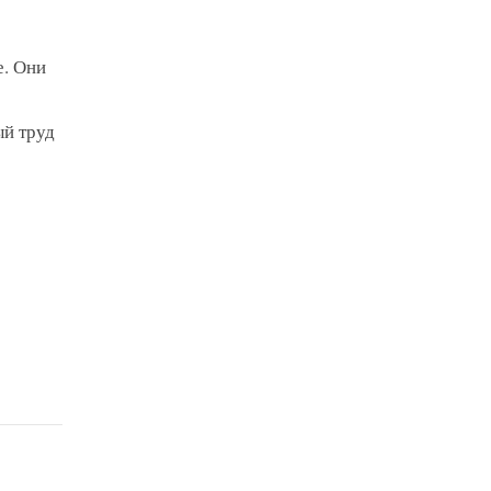
е. Они
ый труд