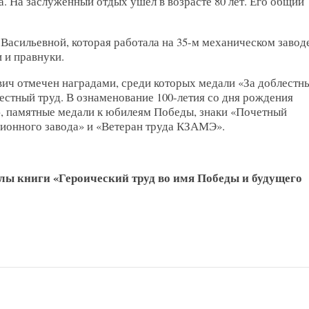
 На заслуженный отдых ушел в возрасте 80 лет. Его общий
Васильевной, которая работала на 35-м механическом завод
и и правнуки.
ич отмечен наградами, среди которых медали «За доблестн
лестный труд. В ознаменование 100-летия со дня рождения
», памятные медали к юбилеям Победы, знаки «Почетный
ционного завода» и «Ветеран труда КЗАМЭ».
ы книги «Героический труд во имя Победы и будущего