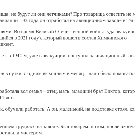
ща: не будут ли они летчиками? Про товарища ответить не 
виации – 32 года он отработал на авиационном заводе в Таш
елями. Во время Великой Отечественной войны туда эвакуир
ийся в 2021 году), который вошел в состав Химкинского
шкент.
лет, в 1942-м, уже в эвакуации, поступил на авиационный зав
сов в сутки, с одним выходным в месяц – надо было помогать
аботала вся семья – отец, мать, младший брат Виктор, кото
14 лет.
к, обучили работать. А он, маленький, на подставке стоял, ко
ейшем трудился на заводе. Был токарем, потом, после оконч
поставили мастером.