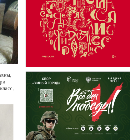
овны,
три
класс,