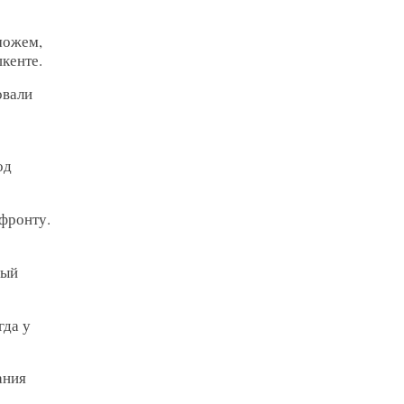
можем,
кенте.
овали
од
 фронту.
рый
гда у
ания