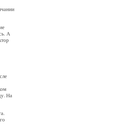
нчании
ие
сь. А
ктор
сле
ком
у. На
а.
го