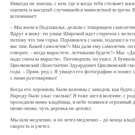
Никогда не знаешь, с кем, где и когда тебя столкнет жи
оценить и масштаб случившейся мимолетной встречи. 
вспоминает:
– Мы жили в Подзавалье, делали с товарищем самолетик
Вдруг я вижу: по улице Широкой идет старичок с велоси
потому что там горка. Поравнялся с нами, подошел и го
вас там. Какой самолетик?» Мы дали ему самолетик, он 
говорит, – когда вырастете, летчиками будете?» Мы: «Да
надо сначала вырасти». Поговорили, он ушел. А буквал
Циолковский (Константин Эдуардович Циолковский скон
года. – Прим. ред.). Я увидел его фотографию и понял: 
с нами разговаривал!
Когда его хоронили, были колонны с заводов, как будто
Народу было ужас сколько! Я тоже шел в колонне, с ро
проходили мимо кладбища, в небе появился огромный д
низко-низко, чуть деревья не цеплял.
Мы шли медленно, и он летел медленно – до конца кла
скорость и улетел.