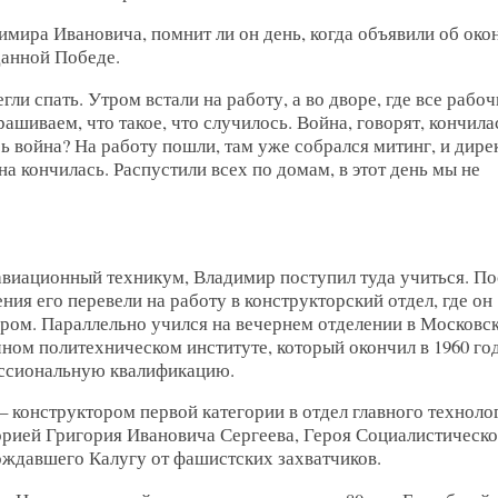
имира Ивановича, помнит ли он день, когда объявили об око
анной Победе.
гли спать. Утром встали на работу, а во дворе, где все рабоч
ашиваем, что такое, что случилось. Война, говорят, кончила
ь война? На работу пошли, там уже собрался митинг, и дире
на кончилась. Распустили всех по домам, в этот день мы не
авиационный техникум, Владимир поступил туда учиться. По
ия его перевели на работу в конструкторский отдел, где он
ром. Параллельно учился на вечернем отделении в Московс
ном политехническом институте, который окончил в 1960 год
ессиональную квалификацию.
– конструктором первой категории в отдел главного технолог
торией Григория Ивановича Сергеева, Героя Социалистическо
ождавшего Калугу от фашистских захватчиков.