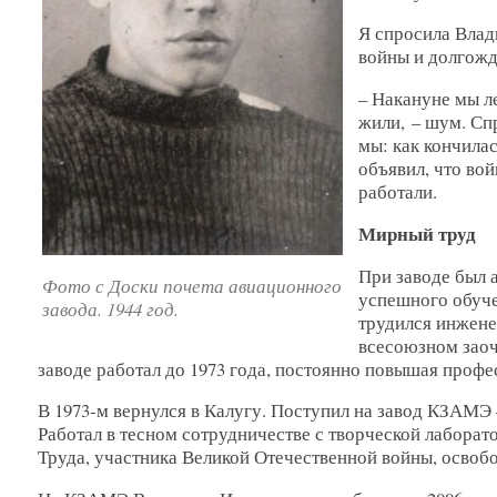
Я спросила Влад
войны и долгожд
– Накануне мы ле
жили, – шум. Спр
мы: как кончилас
объявил, что вой
работали.
Мирный труд
При заводе был 
Фото с Доски почета авиационного
успешного обучен
завода. 1944 год.
трудился инжене
всесоюзном заоч
заводе работал до 1973 года, постоянно повышая проф
В 1973-м вернулся в Калугу. Поступил на завод КЗАМЭ 
Работал в тесном сотрудничестве с творческой лабора
Труда, участника Великой Отечественной войны, освоб