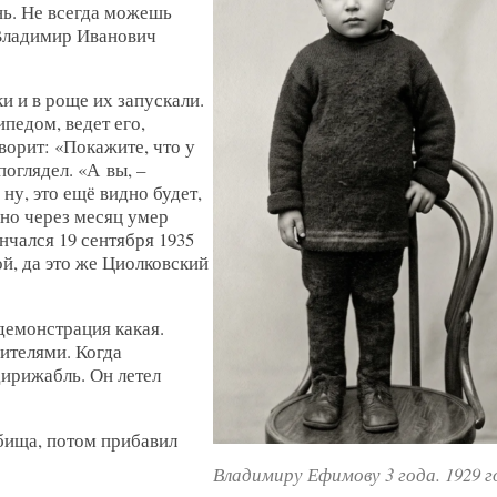
знь. Не всегда можешь
Владимир Иванович
и и в роще их запускали.
педом, ведет его,
ворит: «Покажите, что у
поглядел. «А вы, –
 ну, это ещё видно будет,
ьно через месяц умер
чался 19 сентября 1935
ой, да это же Циолковский
 демонстрация какая.
дителями. Когда
ирижабль. Он летел
дбища, потом прибавил
Владимиру Ефимову 3 года. 1929 г