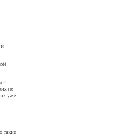
ь
 и
кой
ы с
ких не
ких уже
о такие