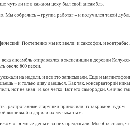
ше чуть ли не в каждом цеху был свой ансамбль.
. Мы собрались – группа работяг – и получился такой дубл
ический. Постепенно мы их ввели: и саксофон, и контрабас,
 века ансамбль отправлялся в экспедиции в деревни Калужс
ть около 800 песен.
уезжали на недели, и все это записывали. Еще и магнитофон
шаешь – и только диву даешься. Как так, консерваторий ника
ели, нот не зная! И все четко. Вот это самородки. Сейчас та
рты, растроганные старушки приносили из закромов чудом
ой вышивкой и дарили их музыкантам.
бежом огромные деньги за них предлагали. Мы объясняли, чт