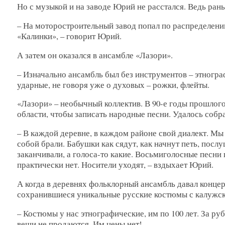
Но с музыкой и на заводе Юрий не расстался. Ведь рань
– На моторостроительный завод попал по распределению
«Калинки», – говорит Юрий.
А затем он оказался в ансамбле «Лазори».
– Изначально ансамбль был без инструментов – этнограф
ударные, не говоря уже о духовых – рожки, флейты.
«Лазори» – необычный коллектив. В 90-е годы прошлого
области, чтобы записать народные песни. Удалось собра
– В каждой деревне, в каждом районе свой диалект. Мы 
собой брали. Бабушки как сядут, как начнут петь, послу
заканчивали, а голоса-то какие. Восьмиголосные песни п
практически нет. Носители уходят, – вздыхает Юрий.
А когда в деревнях фольклорный ансамбль давал конце
сохранившиеся уникальные русские костюмы с калужск
– Костюмы у нас этнографические, им по 100 лет. За ру
вещи не продаются. Им цены нет!