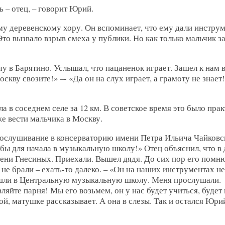
ь – отец, – говорит Юрий.
у деревенскому хору. Он вспоминает, что ему дали инструме
Это вызвало взрыв смеха у публики. Но как только мальчик за
в Барятино. Услышал, что пацаненок играет. Зашел к нам в
скву свозите!» –- «Да он на слух играет, а грамоту не знает
 в соседнем селе за 12 км. В советское время это было пра
е вести мальчика в Москву.
 прослушивание в консерваторию имени Петра Ильича Чайковс
 бы для начала в музыкальную школу!» Отец объяснил, что в
мени Гнесиных. Приехали. Вышел дядя. До сих пор его помню
не брали – ехать-то далеко. – «Он на наших инструментах не
пошли в Центральную музыкальную школу. Меня прослушали.
ляйте парня! Мы его возьмем, он у нас будет учиться, будет 
й, матушке рассказывает. А она в слезы. Так и остался Юри