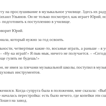
алугу на прослушивание в музыкальное училище. Здесь их ра
аил Ульянов. Он не только посмотрел, как играет Юрий, но
 – подготовить к поступлению в училище.
говорит Юрий.
иала, который нужно за год освоить.
льности, четвертные какие-то, восьмые играть, а раньше – я 
 – «Ну-ка играй!» Я пык-мык, ничего не получается. – «Сегод
бще гулять не будешь!»
, не имея за плечами музыкальной школы, поступил в музы
 духовых инструментов.
 женился. Когда супруга была в положении, мне сказала: «Вы
е началась перестройка: есть было нечего, где копейки эти с
Пошел на завод.