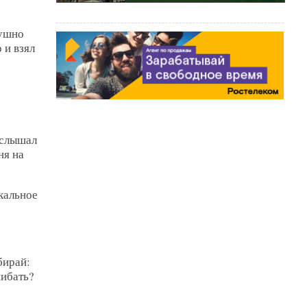
душно
 и взял
услышал
ня на
кальное
бирай:
шибать?