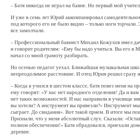
– Батя никогда не играл на баяне. Но первый мой учител
И уже в семь лет Юрий аккомпанировал самодеятельном
под которого его не было видно – только ноги торчали. 
все замолчали.
– Профессиональный баянист Михаил Кожухов имел дачу 
и говорит родителям: «Ему бы надо учиться. Вы его в Мо
начал со мной грамоту разбирать.
Но осенью педагог уехал. Ближайшая музыкальная школа
непреодолимое расстояние. И отец Юрия решил сразу ж
– Когда я учился в шестом классе, батя повез меня на
ему говорят: «У нас нет народного отделения! Да и вам
нет таких возможностей. И нас направили в училище и
вы хотели? А инструмент вы привезли?» Инструмент мы 
сыграет. До свидания». Вот такой прием. В итоге мы 
Признали, что у меня абсолютный слух. Сказали: «Остав
полном обеспечении!» Батя обрадовался, приехали домо
деревне.