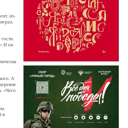
нт, из-
играл,
 гости
!» И он
ктически
кого. А
 деревне
. «Чего
на
й в