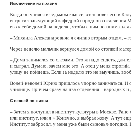
Исключение из правил
Когда он учился в седьмом классе, отец повез его в К
встретил заведующий кафедрой народного отделения Мих
его к себе домой на неделю, чтобы с ним позаниматься
– Михаила Александровича я считаю вторым отцом, – 
Через неделю мальчик вернулся домой со стопкой матер
– Дома занимался со слезами. Это ж надо сидеть, длите
и сыграл. Думаю, зачем мне это. А отец у меня строгий.
улицу не пойдешь. Если за неделю это не выучишь, воо
Волей-неволей Юрию пришлось упорно заниматься. И он
училище. Причем сразу на два отделения – народных и
С песней по жизни
– Затем я поступил в институт культуры в Москве. Рано
или институт, или я!» Конечно, я выбрал жену. А тут ещ
Институт забросил, у меня уже были сыновья-погодки. 