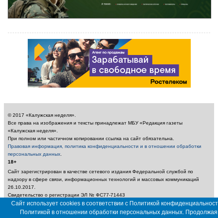
© 2017 «Калужская неделя».
Все права на изображения и тексты принадлежат МБУ «Редакция газеты
«Калужская неделя».
При полном или частичном копировании ссылка на сайт обязательна.
Правовая информация, политика конфиденциальности и в отношении обработки
персональных данных
.
18+
Сайт зарегистрирован в качестве сетевого издания Федеральной службой по
надзору в сфере связи, информационных технологий и массовых коммуникаций
26.10.2017.
Свидетельство о регистрации ЭЛ № ФС77-71443
Учредитель: Муниципальное бюджетное учреждение «Редакция газеты «Калужская
Сайт использует cookies в соответствии с Политикой конфиденциальност
неделя»
Политикой в отношении обработки персональных данных. Продолжая