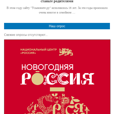
станьте родителями
В этом году сайту "Усыновите.ру" исполнилось 18 лет. За эти годы произошло
очень многое в семейном …
Наш опрос
Свежие опросы отсутствуют...