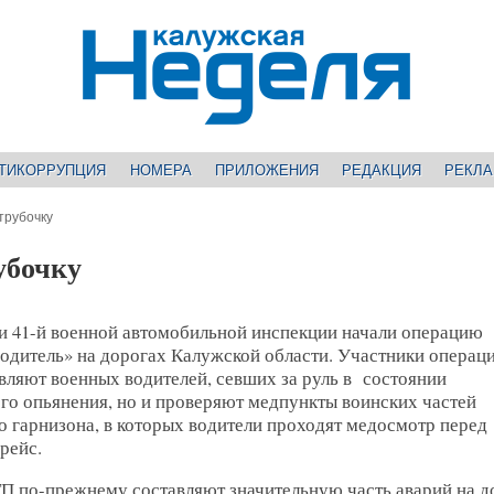
ТИКОРРУПЦИЯ
НОМЕРА
ПРИЛОЖЕНИЯ
РЕДАКЦИЯ
РЕКЛ
трубочку
убочку
и 41-й военной автомобильной инспекции начали операцию
одитель» на дорогах Калужской области. Участники операц
вляют военных водителей, севших за руль в состоянии
го опьянения, но и проверяют медпункты воинских частей
 гарнизона, в которых водители проходят медосмотр перед
рейс.
П по-прежнему составляют значительную часть аварий на д