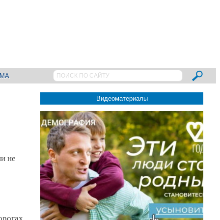
АМА
Видеоматериалы
ии не
орогах