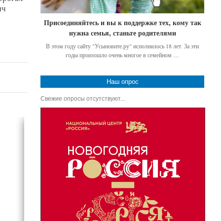
яч
Присоединяйтесь и вы к поддержке тех, кому так
нужна семья, станьте родителями
В этом году сайту "Усыновите.ру" исполнилось 18 лет. За эти
годы произошло очень многое в семейном …
Наш опрос
Свежие опросы отсутствуют...