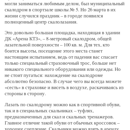
могли заниматься любимым делом, был муниципальный
скалодром в спортзале школы № 5. Но 26 марта в их
жизни случился праздник – в городе появился
полноценный центр скалолазания.
Это довольно большая площадка, находящая в здании
ДК «Арена КТЗ», – 8-метровый скалодром, общей
лазательной поверхности – 100 кв. м. Для тех, кто
боится высоты, посещение этого места станет
настоящим испытанием, ведь от падения вас спасает
только специальный страховочный трос, больше нет
никакого специального оборудования или одежды. Но
не стоит пугаться: нахождение на скалодроме
абсолютно безопасно. В случае чего вы всегда можете
«сесть» в страховке и висеть в воздухе, раскачиваясь из
стороны в сторону.
Лазать по скалодрому можно как в спортивной обуви,
так и в специальных скальниках – туфлях,
предназначенных для скал и скальных тренажеров.
Главное отличие такой обуви от обычных кроссовок –
хорошее сцепление. Скальники можно взять в аренду