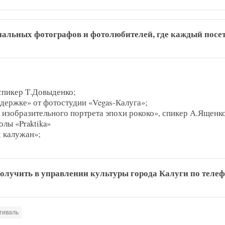
нальных фотографов и фотолюбителей, где каждый посе
спикер Т.Довыденко;
держке» от фотостудии «Vegas-Калуга»;
изобразительного портрета эпохи рококо», спикер А.Ященко
лы «Praktika»
 калужан»;
лучить в управлении культуры города Калуги по телеф
тиваль