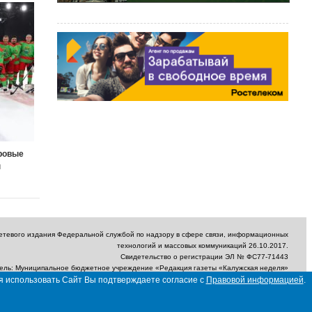
ровые
ы
сетевого издания Федеральной службой по надзору в сфере связи, информационных
технологий и массовых коммуникаций 26.10.2017.
Свидетельство о регистрации ЭЛ № ФС77-71443
ель: Муниципальное бюджетное учреждение «Редакция газеты «Калужская неделя»
ектронный адрес редакции: nedelya_kaluga@adm.kaluga.ru / Телефон редакции: 400-
я использовать Сайт Вы подтверждаете согласие с
Правовой информацией
.
424