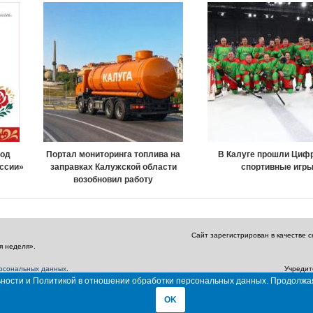
Код
Портал мониторинга топлива на
В Калуге прошли Циф
оссии»
заправках Калужской области
спортивные игр
возобновил работу
Сайт зарегистрирован в качестве 
я неделя».
ерсональных данных
.
Учредит
Главный редактор: Амбарцумян А. Ю. / Эл
льности и Политикой в отношении обработки персональных данных. Продолжа
OK