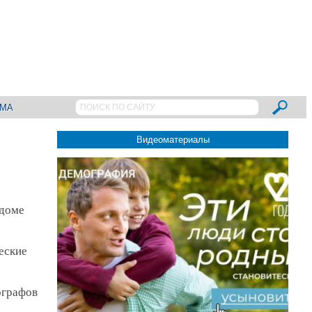
АМА
Видеоматериалы
 доме
еские
ографов