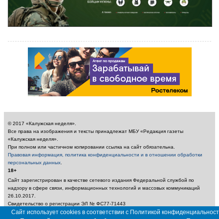
© 2017 «Калужская неделя».
Все права на изображения и тексты принадлежат МБУ «Редакция газеты
«Калужская неделя».
При полном или частичном копировании ссылка на сайт обязательна.
Правовая информация, политика конфиденциальности и в отношении обработки
персональных данных
.
18+
Сайт зарегистрирован в качестве сетевого издания Федеральной службой по
надзору в сфере связи, информационных технологий и массовых коммуникаций
26.10.2017.
Свидетельство о регистрации ЭЛ № ФС77-71443
Учредитель: Муниципальное бюджетное учреждение «Редакция газеты «Калужская
Сайт использует cookies в соответствии с Политикой конфиденциальност