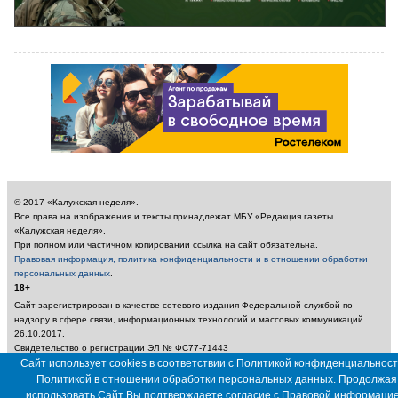
© 2017 «Калужская неделя».
Все права на изображения и тексты принадлежат МБУ «Редакция газеты
«Калужская неделя».
При полном или частичном копировании ссылка на сайт обязательна.
Правовая информация, политика конфиденциальности и в отношении обработки
персональных данных
.
18+
Сайт зарегистрирован в качестве сетевого издания Федеральной службой по
надзору в сфере связи, информационных технологий и массовых коммуникаций
26.10.2017.
Свидетельство о регистрации ЭЛ № ФС77-71443
Учредитель: Муниципальное бюджетное учреждение «Редакция газеты «Калужская
Сайт использует cookies в соответствии с Политикой конфиденциальност
неделя»
Политикой в отношении обработки персональных данных. Продолжая
Главный редактор: Амбарцумян А. Ю. / Электронный адрес редакции:
использовать Сайт Вы подтверждаете согласие с
Правовой информаци