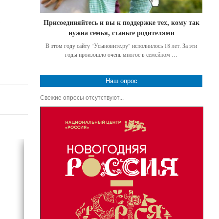
ю
Присоединяйтесь и вы к поддержке тех, кому так
нужна семья, станьте родителями
В этом году сайту "Усыновите.ру" исполнилось 18 лет. За эти
годы произошло очень многое в семейном …
Наш опрос
Свежие опросы отсутствуют...