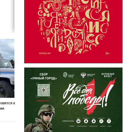
товятся к
хии