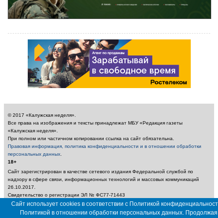
© 2017 «Калужская неделя».
Все права на изображения и тексты принадлежат МБУ «Редакция газеты
«Калужская неделя».
При полном или частичном копировании ссылка на сайт обязательна.
Правовая информация, политика конфиденциальности и в отношении обработки
персональных данных
.
18+
Сайт зарегистрирован в качестве сетевого издания Федеральной службой по
надзору в сфере связи, информационных технологий и массовых коммуникаций
26.10.2017.
Свидетельство о регистрации ЭЛ № ФС77-71443
Учредитель: Муниципальное бюджетное учреждение «Редакция газеты «Калужская
Сайт использует cookies в соответствии с Политикой конфиденциальност
неделя»
Политикой в отношении обработки персональных данных. Продолжая