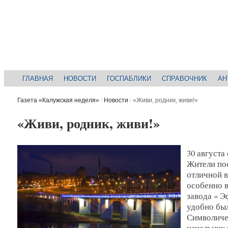
ГЛАВНАЯ
НОВОСТИ
ГОСПАБЛИКИ
СПРАВОЧНИК
АН
Газета «Калужская неделя»
/
Новости
/
«Живи, родник, живи!»
«Живи, родник, живи!»
30 августа
Жители по
отличной в
особенно 
завода « Э
удобно был
Символиче
начальник 