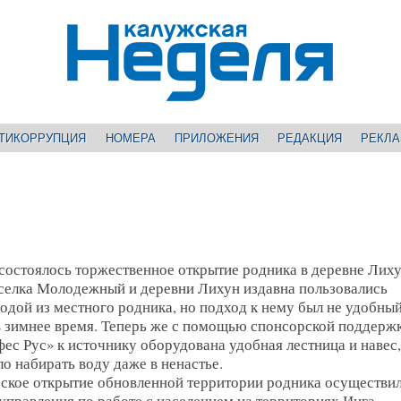
ТИКОРРУПЦИЯ
НОМЕРА
ПРИЛОЖЕНИЯ
РЕДАКЦИЯ
РЕКЛ
 состоялось торжественное открытие родника в деревне Лиху
селка Молодежный и деревни Лихун издавна пользовались
одой из местного родника, но подход к нему был не удобный
в зимнее время. Теперь же с помощью спонсорской поддерж
фес Рус» к источнику оборудована удобная лестница и навес
о набирать воду даже в ненастье.
ское открытие обновленной территории родника осуществи
управления по работе с населением на территориях Инга