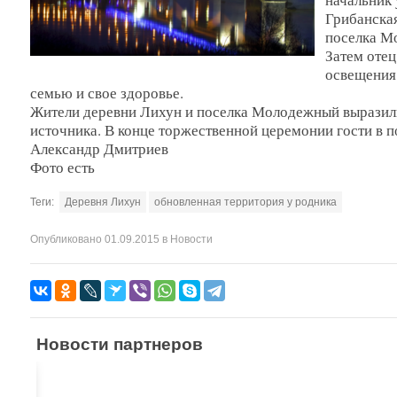
Грибанская
поселка М
Затем отец
освещения
семью и свое здоровье.
Жители деревни Лихун и поселка Молодежный выразили
источника. В конце торжественной церемонии гости в 
Александр Дмитриев
Фото есть
Теги:
Деревня Лихун
обновленная территория у родника
Опубликовано
01.09.2015
в
Новости
Новости партнеров