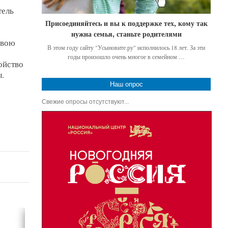
тель
Присоединяйтесь и вы к поддержке тех, кому так
нужна семья, станьте родителями
свою
В этом году сайту "Усыновите.ру" исполнилось 18 лет. За эти
годы произошло очень многое в семейном …
ойство
.
Наш опрос
Свежие опросы отсутствуют...