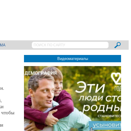
АМА
Видеоматериалы
н.
,
ки
, чтобы
ли