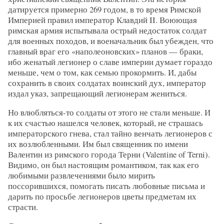
датируется примерно 269 годом, в то время Римской
Империей правил император Клавдий II. Воюющая
римская армия испытывала острый недостаток солдат
для военных походов, и военачальник был убежден, что
главный враг его «наполеоновских» планов — браки,
ибо женатый легионер о славе империи думает гораздо
меньше, чем о том, как семью прокормить. И, дабы
сохранить в своих солдатах воинский дух, император
издал указ, запрещающий легионерам жениться.
Но влюбляться-то солдаты от этого не стали меньше. И
к их счастью нашелся человек, который, не страшась
императорского гнева, стал тайно венчать легионеров с
их возлюбленными. Им был священник по имени
Валентин из римского города Терни (Valentine of Terni).
Видимо, он был настоящим романтиком, так как его
любимыми развлечениями было мирить
поссорившихся, помогать писать любовные письма и
дарить по просьбе легионеров цветы предметам их
страсти.