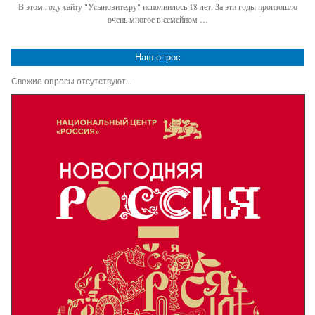
В этом году сайту "Усыновите.ру" исполнилось 18 лет. За эти годы произошло
очень многое в семейном …
Наш опрос
Свежие опросы отсутствуют...