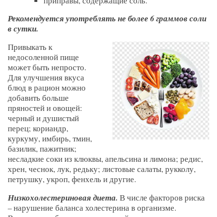
приправы, содержащие соль.
Рекомендуется употреблять не более 6 граммов соли
в сутки.
Привыкать к
недосоленной пище
может быть непросто.
Для улучшения вкуса
блюд в рацион можно
добавить больше
пряностей и овощей:
черный и душистый
перец; кориандр,
куркуму, имбирь, тмин,
базилик, пажитник;
несладкие соки из клюквы, апельсина и лимона; редис,
хрен, чеснок, лук, редьку; листовые салаты, рукколу,
петрушку, укроп, фенхель и другие.
Низкохолестериновая диета.
В числе факторов риска
– нарушение баланса холестерина в организме.