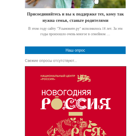
Присоединяйтесь и вы к поддержке тех, кому так
нужна семья, станьте родителями
В этом году сайту "Усыновите.ру" исполнилось 18 лет. За эти
годы произошло очень многое в семейном …
Наш опрос
Свежие опросы отсутствуют...