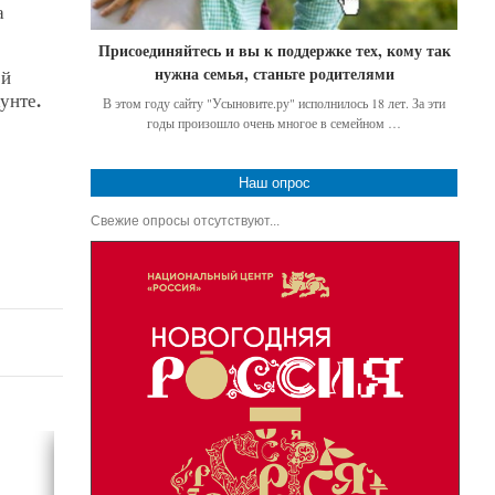
а
Присоединяйтесь и вы к поддержке тех, кому так
нужна семья, станьте родителями
ой
.
аунте
В этом году сайту "Усыновите.ру" исполнилось 18 лет. За эти
годы произошло очень многое в семейном …
Наш опрос
Свежие опросы отсутствуют...