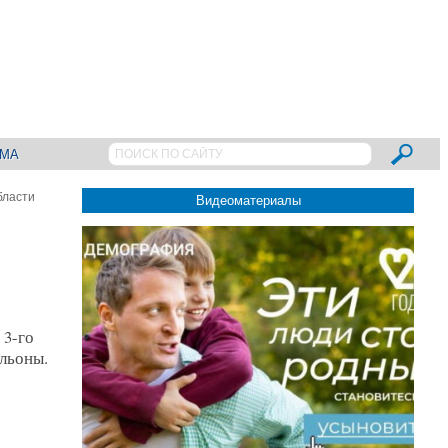
АМА
бласти
Видеоматериалы
 3-го
альоны.