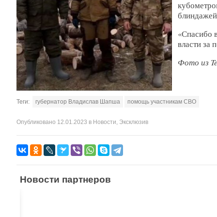
кубометров
блиндажей
«Спасибо 
власти за 
Фото из T
Теги:
губернатор Владислав Шапша
помощь участникам СВО
Опубликовано
12.01.2023
в
Новости
,
Эксклюзив
Новости партнеров