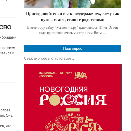
Присоединяйтесь и вы к поддержке тех, кому так
нужна семья, станьте родителями
 СВО
В этом году сайту "Усыновите.ру" исполнилось 18 лет. За эти
годы произошло очень многое в семейном …
у бойцами
 по всем
Наш опрос
Иванов и
Свежие опросы отсутствуют...
Голова
ло. Она
ю.
ен, что