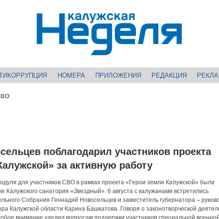
ТИКОРРУПЦИЯ
НОМЕРА
ПРИЛОЖЕНИЯ
РЕДАКЦИЯ
РЕКЛ
СВО
:
сельцев поблагодарил участников проекта
Калужской» за активную работу
модуля для участников СВО в рамках проекта «Герои земли Калужской» были
е Калужского санатория «Звездный». 6 августа с калужанами встретились
льного Собрания Геннадий Новосельцев и заместитель губернатора – руков
ра Калужской области Карина Башкатова. Говоря о законотворческой деятел
обое внимание уделил вопросам поддержки участников специальной военной