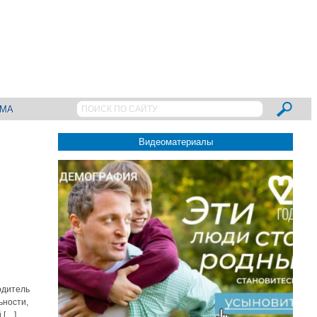
АМА
Видеоматериалы
одитель
ьности,
 […]