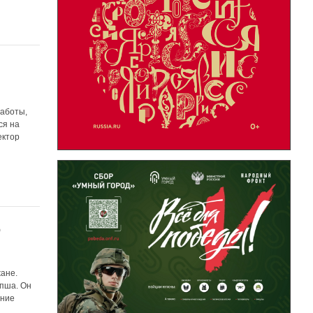
работы,
ся на
ектор
ю
жане.
апша. Он
дние