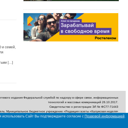
 и семей,
ля
тьми […]
сетевого издания Федеральной службой по надзору в сфере связи, информационных
технологий и массовых коммуникаций 26.10.2017.
Свидетельство о регистрации ЭЛ № ФС77-71443
ель: Муниципальное бюджетное учреждение «Редакция газеты «Калужская неделя»
я использовать Сайт Вы подтверждаете согласие с
Правовой информацией
.
ектронный адрес редакции: nedelya_kaluga@adm.kaluga.ru / Телефон редакции: 400-
424