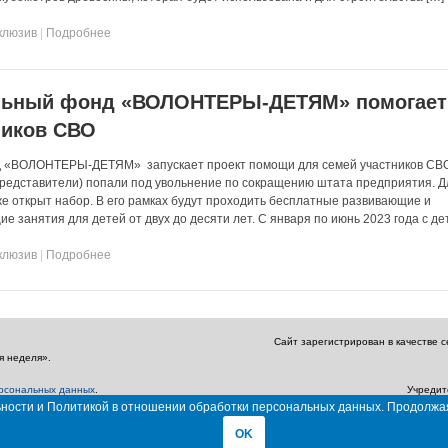
клюзив
|
Подробнее
льный фонд «ВОЛОНТЕРЫ-ДЕТЯМ» помогает
ников СВО
 «ВОЛОНТЕРЫ-ДЕТЯМ» запускает проект помощи для семей участников СВО
представители) попали под увольнение по сокращению штата предприятия. Д
же открыт набор. В его рамках будут проходить бесплатные развивающие и
 занятия для детей от двух до десяти лет. С января по июнь 2023 года с де
клюзив
|
Подробнее
Сайт зарегистрирован в качестве 
я неделя».
ерсональных данных
.
Учредит
льности и Политикой в отношении обработки персональных данных. Продолжа
Главный редактор: Амбарцумян А. Ю. / Эл
OK