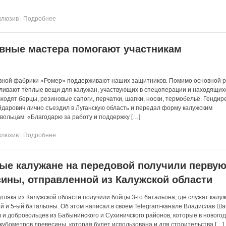
клюзив
|
Подробнее
вные мастера помогают участникам
увной фабрики «Ромер» поддерживают наших защитников. Помимо основной 
ливают тёплые вещи для калужан, участвующих в спецоперации и находящих
ходят берцы, резиновые сапоги, перчатки, шапки, носки, термобельё. Гендир
дарович лично съездил в Луганскую область и передал форму калужским
ольцам. «Благодарю за работу и поддержку […]
клюзив
|
Подробнее
ые калужане на передовой получили перву
ины, отправленной из Калужской области
гляка из Калужской области получили бойцы 3-го батальона, где служат калу
-ый и 5-ый батальоны. Об этом написал в своем Telegram-канале Владислав Ш
 и добровольцев из Бабынинского и Сухиничского районов, которые в нового
 кубометров древесины, которая будет использована и для строительства […]