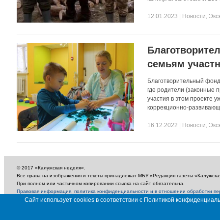
12.01.2023
|
Новости
,
Экс
Благотворите
семьям участ
Благотворительный фонд
где родители (законные 
участия в этом проекте у
коррекционно-развивающие
16.12.2022
|
Новости
,
Экс
© 2017 «Калужская неделя».
Все права на изображения и тексты принадлежат МБУ «Редакция газеты «Калужска
При полном или частичном копировании ссылка на сайт обязательна.
Правовая информация, политика конфиденциальности и в отношении обработки п
Сайт использует cookies в соответствии с Политикой конфиденциа
18+