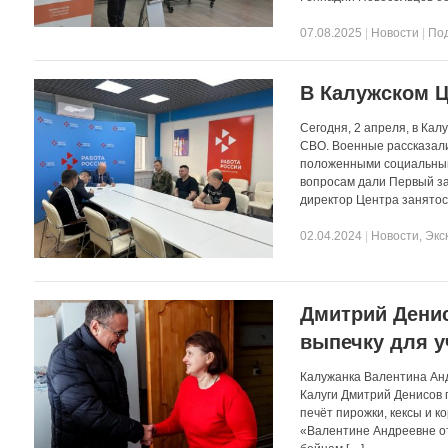
07.08.2025
|
Новости
|
По
В Калужском Ц
Сегодня, 2 апреля, в Ка
СВО. Военные рассказали
положенными социальным
вопросам дали Первый за
директор Центра занятос
02.04.2024
|
Новости
,
Экс
Дмитрий Денис
выпечку для 
Калужанка Валентина Ан
Калуги Дмитрий Денисов 
печёт пирожки, кексы и к
«Валентине Андреевне от 