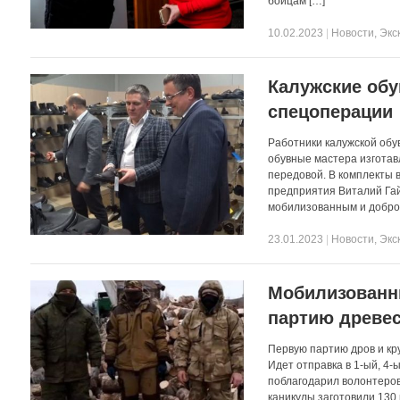
бойцам […]
10.02.2023
|
Новости
,
Экс
Калужские обу
спецоперации
Работники калужской об
обувные мастера изготав
передовой. В комплекты в
предприятия Виталий Гай
мобилизованным и добров
23.01.2023
|
Новости
,
Экс
Мобилизованн
партию древес
Первую партию дров и кру
Идет отправка в 1-ый, 4
поблагодарил волонтеров
каникулы заготовили 130