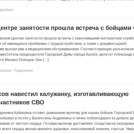
дробнее
ентре занятости прошла встреча с бойцами
лужском Центре занятости прошла встреча с закончившими контрактную служб
 об имеющихся проблемах с трудоустройством, а также с документацией,
и выплатами и медицинским обслуживанием. Соответствующие разъяснения
меститель председателя Городской Думы города Калуги, депутат Александр 
ти Михаил Осинцев. Они […]
клюзив
|
Подробнее
ов навестил калужанку, изготавливающую
участников СВО
дреевна Кубишина готовит домашнюю выпечку для наших бойцов. Городской 
побывал в гостях у Валентины Андреевны и лично поблагодарил за доброе де
оржики от чистого сердца. Готовую выпечку доставляют солдатам на передову
всего сердца желаю крепкого здоровья, неиссякаемой энергии, счастья. Увер