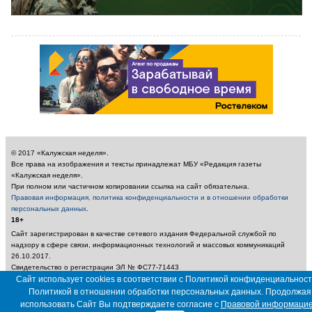
© 2017 «Калужская неделя».
Все права на изображения и тексты принадлежат МБУ «Редакция газеты
«Калужская неделя».
При полном или частичном копировании ссылка на сайт обязательна.
Правовая информация, политика конфиденциальности и в отношении обработки
персональных данных
.
18+
Сайт зарегистрирован в качестве сетевого издания Федеральной службой по
надзору в сфере связи, информационных технологий и массовых коммуникаций
26.10.2017.
Свидетельство о регистрации ЭЛ № ФС77-71443
Учредитель: Муниципальное бюджетное учреждение «Редакция газеты «Калужская
Сайт использует cookies в соответствии с Политикой конфиденциальност
неделя»
Политикой в отношении обработки персональных данных. Продолжая
Главный редактор: Амбарцумян А. Ю. / Электронный адрес редакции:
использовать Сайт Вы подтверждаете согласие с
Правовой информаци
nedelya_kaluga@adm.kaluga.ru / Телефон редакции: 400-424