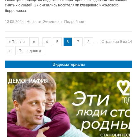
снятых с людей. 27 оказались носителями клещевого иксодового
боррелиоза.
13.05.2024
|
Новости
,
Эксклюзив
|
Подробнее
Страница 6 из 14
« Первая
«
...
4
5
6
7
8
...
»
Последняя »
Видеоматериалы