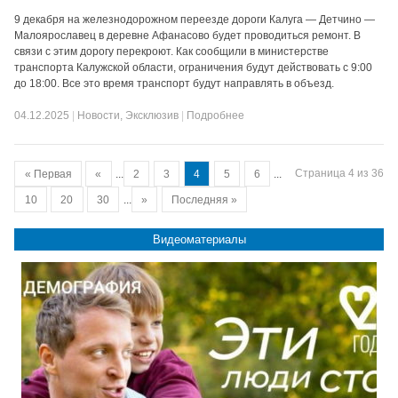
9 декабря на железнодорожном переезде дороги Калуга — Детчино —
Малоярославец в деревне Афанасово будет проводиться ремонт. В
связи с этим дорогу перекроют. Как сообщили в министерстве
транспорта Калужской области, ограничения будут действовать с 9:00
до 18:00. Все это время транспорт будут направлять в объезд.
04.12.2025
|
Новости
,
Эксклюзив
|
Подробнее
Страница 4 из 36
« Первая
«
...
2
3
4
5
6
...
10
20
30
...
»
Последняя »
Видеоматериалы