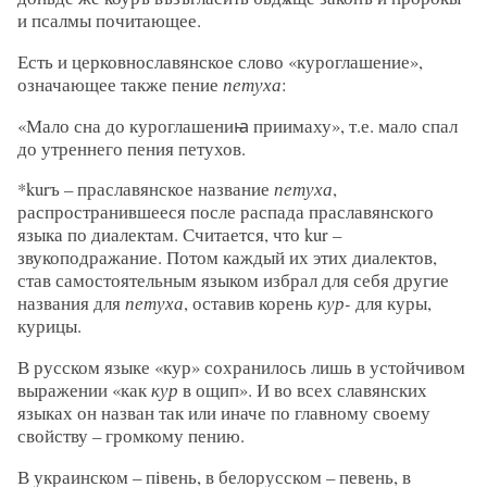
и псалмы почитающее.
Есть и церковнославянское слово «куроглашение»,
означающее также пение
петуха
:
«Мало сна до куроглашениꙗ приимаху», т.е. мало спал
до утреннего пения петухов.
*kurъ – праславянское название
петуха
,
распространившееся после распада праславянского
языка по диалектам. Считается, что kur –
звукоподражание. Потом каждый их этих диалектов,
став самостоятельным языком избрал для себя другие
названия для
петуха
, оставив корень
кур-
для куры,
курицы.
В русском языке «кур» сохранилось лишь в устойчивом
выражении «как
кур
в ощип». И во всех славянских
языках он назван так или иначе по главному своему
свойству – громкому пению.
В украинском – пiвень, в белорусском – певень, в