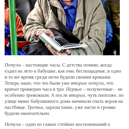
Петухи
– настоящие часы. С детства помню, когда
ездил на лето к бабушке, как они, беспощадные, в одно
и то же время среди ночи будили своими криками.
Теперь знаю, что это были уже
вторые петухи
, что
кричат примерно часа в три.
Первые
– полуночные– не
особенно тревожили. А после
вторых
, чуть попозже, по
улице мимо бабушкиного дома начинали гнать коров на
пастбище.
Третьи
, заразы такие, уже нагло и громко
будили окончательно.
Петухи
– одно из самых стойких воспоминаний о