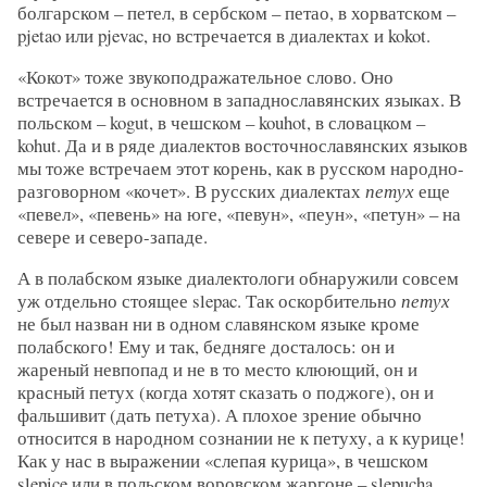
болгарском – петел, в сербском – петао, в хорватском –
pjetao или pjevac, но встречается в диалектах и kokot.
«Кокот» тоже звукоподражательное слово. Оно
встречается в основном в западнославянских языках. В
польском – kogut, в чешском – kouhot, в словацком –
kohut. Да и в ряде диалектов восточнославянских языков
мы тоже встречаем этот корень, как в русском народно-
разговорном «кочет». В русских диалектах
петух
еще
«певел», «певень» на юге, «певун», «пеун», «петун» – на
севере и северо-западе.
А в полабском языке диалектологи обнаружили совсем
уж отдельно стоящее slepac. Так оскорбительно
петух
не был назван ни в одном славянском языке кроме
полабского! Ему и так, бедняге досталось: он и
жареный невпопад и не в то место клюющий, он и
красный петух (когда хотят сказать о поджоге), он и
фальшивит (дать петуха). А плохое зрение обычно
относится в народном сознании не к петуху, а к курице!
Как у нас в выражении «слепая курица», в чешском
slepice или в польском воровском жаргоне – slepucha.