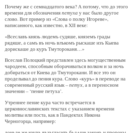
Почему же с семнадцатого века? А потому, что до этого
времени для обозначения
петуха
у нас было другое
слово. Вот пример из «Слова о полку Игореве»,
написанного, как известно, в XII веке:
«Всеславъ князь людемъ судяше, княземъ грады
рядяше, а самъ въ ночь влъкомъ рыскаше изъ Кыева
дорискаше до куръ Тмутороканя…»
Всеслав Полоцкий представлен здесь могущественным
чародеем, способным оборачиваться волком и за ночь
добираться от Киева до Тмуторокани. И все это он
проделывал до пения кура. Слово «куръ» в переводе на
современный русский язык
– петух
, а в переносном
значении – ‘пение петуха’.
Утреннее пение кура часто встречается в
церковнославянских текстах с указанием времени
молитвы или поста, как в Пандектах Никона
Черногорца, например:
доньде же коуръ възъгласить бьдѧще законъ и пророкы