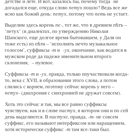
детстве и лете. И вот, казалось бы, почему тогда не
догадался еще, откуда слово
петух
пошло? Ведь все же
ясно как божий день:
петух
, потому что
петь
не устает.
Выделим здесь корень
пе-
, тот же, что в древнем пѣтъ –
‘петух’ (в диалектах, по утверждению Николая
Шанского, еще долгое время бытовавшем, у Даля он
тоже есть) из пѣти – ‘исполнять нечто музыкальное
голосом’, суффиксы
-т
и
-ух
, окончание, как водится в
мужском роде да падеже именительном второго
склонения, – нулевое.
Суффиксы
-т
и
-ух
, правда, только поучаствовали когда-
то, века с XVII, в образовании этого слова, а потом
слились с корнем, поэтому сейчас корень у него –
петух-
(диахрония с синхронией не дружат совсем).
Хоть это сейчас и так, мы все равно суффиксы
чувствуем, как и в слове
пастух
, в котором они и по сей
день выделяются. В
пастухе
, правда,
-т-
не совсем
суффикс, его называют интерфиксом или наращением,
хотя исторически суффикс
-т
там все-таки был.