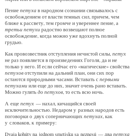
Пение
петуха
в народном сознании связывалось с
освобождением от власти темных сил, причем, чем
ближе к рассвету, тем громче и увереннее пение, а
третьи петухи
радостно возвещают полное
освобождение, когда можно уже вдохнуть полной
грудью.
Как провозвестник отступления нечистой силы,
петух
не раз появляется в произведениях Гоголя, да и не
только у него. И если сейчас его «магические» свойства
петухов
отступили на дальний план, они сих пор
остаются природными часами. Вставать с
первыми
петухами
или еще до них, значит очень рано вставать.
Можно гулять
до петухов
, то есть всю ночь.
А еще
петух
— нахал, кичащийся своей
исключительностью. Недаром у разных народов есть
поговорки о двух соперничающих
петухах
, как
у словаков, к примеру:
Dvaja kohúty na jednom smetisku sa neznesú — два
петуха