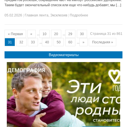
предметов роскоши, сокращение квот на импорт российских удобрений.
Таким будет окончательный список или еще что‑нибудь добавят, мы […]
05.02.2026
|
Главная лента
,
Эксклюзив
|
Подробнее
Страница 31 из 861
« Первая
«
...
10
20
...
29
30
31
32
33
...
40
50
60
...
»
Последняя »
Видеоматериалы