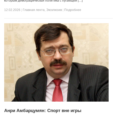
которым демографическая политика с пугающей […]
12.02.2026
|
Главная лента
,
Эксклюзив
|
Подробнее
Анри Амбарцумян: Спорт вне игры