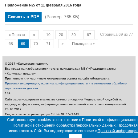
Приложение №5 от 11 февраля 2016 года
Скачать в PDF
(Размер: 765 КБ)
Страница 69 из 77
« Первая
«
...
10
20
30
...
67
68
69
70
71
...
»
Последняя »
© 2017 «Калужская неделя».
Все права на изображения и тексты принадлежат МБУ «Редакция газеты
«Калужская неделя».
При полном или частичном копировании ссылка на сайт обязательна.
Правовая информация, политика конфиденциальности и в отношении обработки
персональных данных
.
18+
Сайт зарегистрирован в качестве сетевого издания Федеральной службой по
надзору в сфере связи, информационных технологий и массовых коммуникаций
26.10.2017.
Свидетельство о регистрации ЭЛ № ФС77-71443
Учредитель: Муниципальное бюджетное учреждение «Редакция газеты «Калужская
Сайт использует cookies в соответствии с Политикой конфиденциальност
неделя»
Политикой в отношении обработки персональных данных. Продолжая
Главный редактор: Амбарцумян А. Ю. / Электронный адрес редакции:
использовать Сайт Вы подтверждаете согласие с
Правовой информаци
nedelya_kaluga@adm.kaluga.ru / Телефон редакции: 400-424